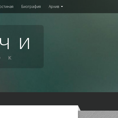
остиная
Биография
Архив
чи
ок