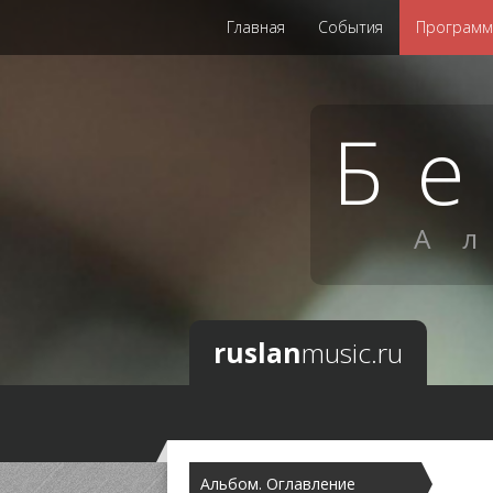
Главная
События
Програм
Б
А
ruslan
music.ru
Альбом. Оглавление