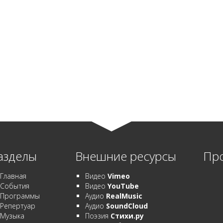
азделы
Внешние ресурсы
Пр
Главная
Видео
Vimeo
События
Видео
YouTube
Программы
Аудио
RealMusic
Репертуар
Аудио
SoundCloud
Музыка
Поэзия
Стихи.ру