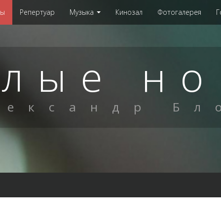
мы
Репертуар
Музыка
Кинозал
Фотогалерея
Г
елые но
лександр Бл