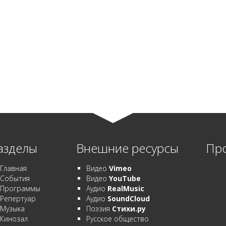
азделы
Внешние ресурсы
Пр
Главная
Видео
Vimeo
События
Видео
YouTube
Программы
Аудио
RealMusic
Репертуар
Аудио
SoundCloud
Музыка
Поэзия
Стихи.ру
Кинозал
Русское общество