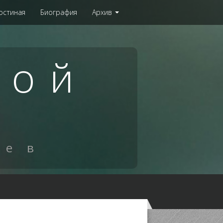
остиная
Биография
Архив
бой
ы
лев