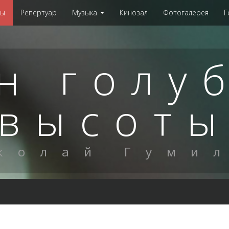
мы
Репертуар
Музыка
Кинозал
Фотогалерея
Г
н голу
высот
колай Гуми