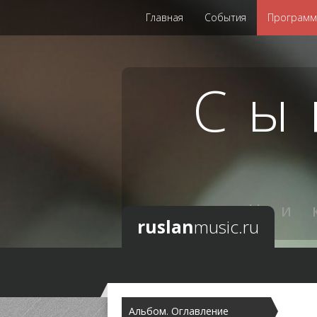
Главная
События
Програм
Сы
Ни
ruslan
music.ru
Альбом. Оглавление