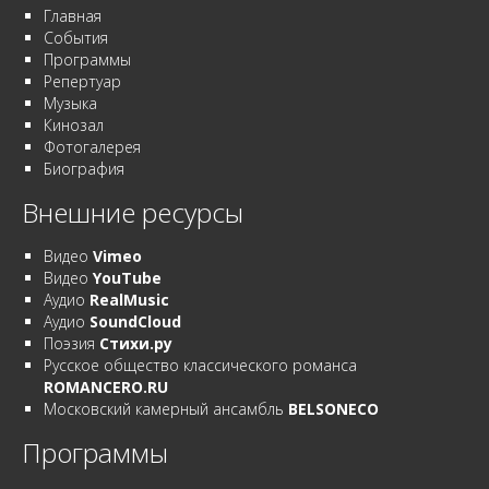
Главная
События
Программы
Репертуар
Музыка
Кинозал
Фотогалерея
Биография
Внешние ресурсы
Видео
Vimeo
Видео
YouTube
Аудио
RealMusic
Аудио
SoundCloud
Поэзия
Стихи.ру
Русское общество классического романса
ROMANCERO.RU
Московский камерный ансамбль
BELSONECO
Программы