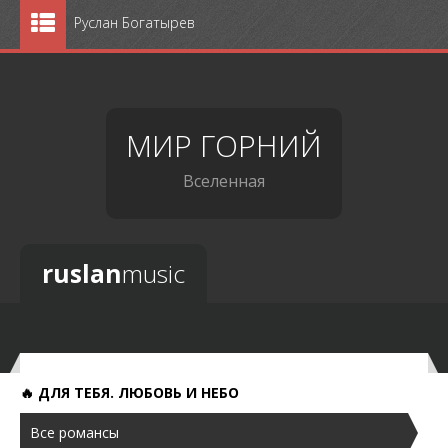
Руслан Богатырев
Главная
События
МИР ГОРНИЙ
Программы
Вселенная
Репертуар
Музыка
ruslan
music
Избранное
Альбомы
Кинозал
🔥 ДЛЯ ТЕБЯ. ЛЮБОВЬ И НЕБО
Фотогалерея
Все романсы
Гостиная