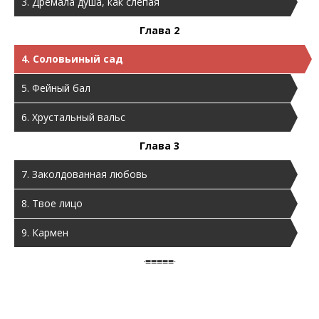
3. Дремала душа, как слепая
Глава 2
4. Соловьиный сад
5. Фейный бал
6. Хрустальный вальс
Глава 3
7. Заколдованная любовь
8. Твое лицо
9. Кармен
·≡≡≡≡≡·