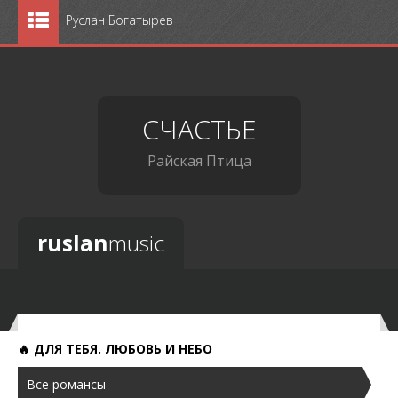
Руслан Богатырев
Главная
События
СЧАСТЬЕ
Программы
Райская Птица
Репертуар
Музыка
ruslan
music
Избранное
Альбомы
Кинозал
🔥 ДЛЯ ТЕБЯ. ЛЮБОВЬ И НЕБО
Фотогалерея
Все романсы
Гостиная